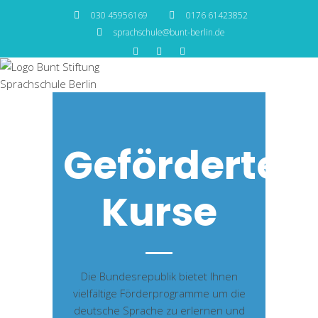
030 45956169
0176 61423852
sprachschule@bunt-berlin.de
Geförderte
Kurse
Die Bundesrepublik bietet Ihnen
vielfältige Förderprogramme um die
deutsche Sprache zu erlernen und